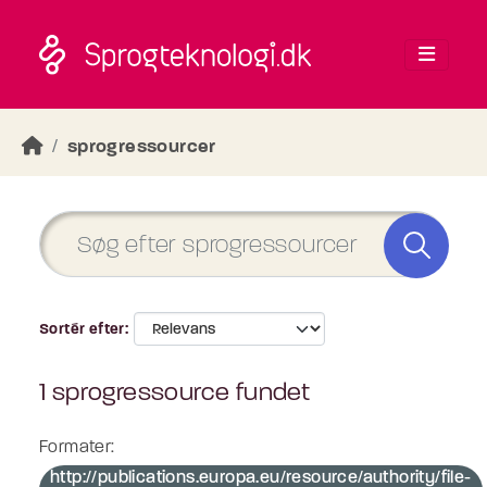
Skip to main content
sprogressourcer
Sortér efter
1 sprogressource fundet
Formater:
http://publications.europa.eu/resource/authority/file-