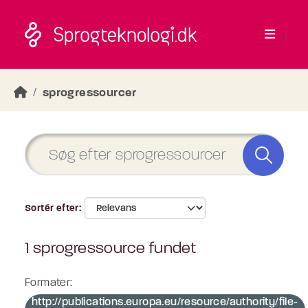
Skip to main content
sprogressourcer
Sortér efter
1 sprogressource fundet
Formater:
http://publications.europa.eu/resource/authority/file-