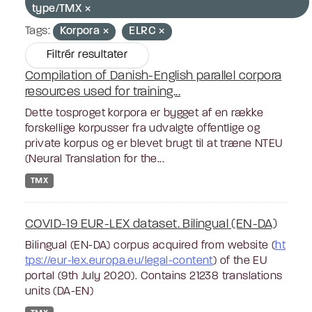
type/TMX
Tags:
Korpora
ELRC
Filtrér resultater
Compilation of Danish-English parallel corpora
resources used for training...
Dette tosproget korpora er bygget af en række
forskellige korpusser fra udvalgte offentlige og
private korpus og er blevet brugt til at træne NTEU
(Neural Translation for the...
TMX
COVID-19 EUR-LEX dataset. Bilingual (EN-DA)
Bilingual (EN-DA) corpus acquired from website (
ht
tps://eur-lex.europa.eu/legal-content
) of the EU
portal (9th July 2020). Contains 21238 translations
units (DA-EN)