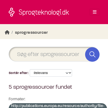
Skip to main content
sprogressourcer
Sortér efter
5 sprogressourcer fundet
Formater:
http://publications.europa.eu/resource/authority/file-