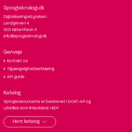
Sprogteknologi.dk
Digitaliseringsstyrelsen
Landgreven 4
1301 København K
info@sprogteknologi.dk
Genveje
Kontakt os
Tilgængelighedserklæring
API guide
Katalog
Sprogressourcerne er beskrevet i DCAT-AP og
udstilles som linkeddata i RDF
Hent katalog