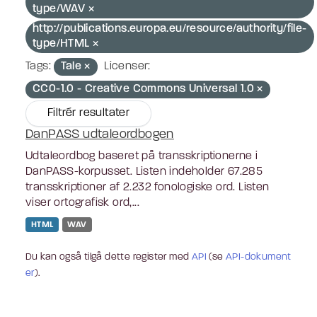
type/WAV
http://publications.europa.eu/resource/authority/file-
type/HTML
Tags:
Tale
Licenser:
CC0-1.0 - Creative Commons Universal 1.0
Filtrér resultater
DanPASS udtaleordbogen
Udtaleordbog baseret på transskriptionerne i
DanPASS-korpusset. Listen indeholder 67.285
transskriptioner af 2.232 fonologiske ord. Listen
viser ortografisk ord,...
HTML
WAV
Du kan også tilgå dette register med
API
(se
API-dokument
er
).