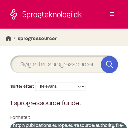
Skip to main content
sprogressourcer
Sortér efter
1 sprogressource fundet
Formater:
http://publications.europa.eu/resource/authority/file-