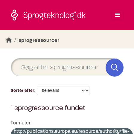
Skip to main content
sprogressourcer
Sortér efter
1 sprogressource fundet
Formater:
http://publications.europa.eu/resource/authority/file-