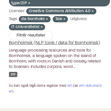
type/ZIP
Licenser:
Creative Commons Attribution 4.0
Tags:
da-bornholm
Tale
Udgivere:
IT-Universitetet
Filtrér resultater
Bornholmsk (NLP tools / data for Bornholmsk)
Language processing resources and tools for
Bornholmsk, a language spoken on the island of
Bornholm, with roots in Danish and closely related
to Scanian. Includes corpora, word...
ZIP
Du kan også tilgå dette register med
API
(se
API-dokument
er
).