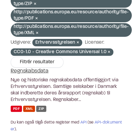
type/ZIP
http://publications.europa.eu/resource/authority/file-
type/PDF
http://publications.europa.eu/resource/authority/file-
type/XML
Udgivere:
Erhvervsstyrelsen
Licenser:
CC0-1.0 - Creative Commons Universal 1.0
Filtrér resultater
Regnskabsdata
Nye og historiske regnskabsdata offentliggjort via
Erhvervsstyrelsen. Samtlige selskaber i Danmark
skal indberette deres årsrapport (regnskab) til
Erhvervsstyrelsen. Regnskaber...
PDF
XML
ZIP
Du kan også tilgå dette register med
API
(se
API-dokument
er
).