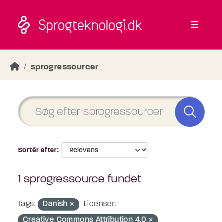
Skip to main content
sprogressourcer
Sortér efter
1 sprogressource fundet
Tags:
Danish
Licenser:
Creative Commons Attribution 4.0