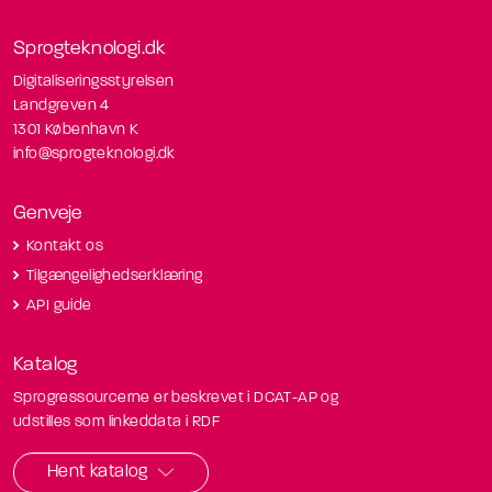
Sprogteknologi.dk
Digitaliseringsstyrelsen
Landgreven 4
1301 København K
info@sprogteknologi.dk
Genveje
Kontakt os
Tilgængelighedserklæring
API guide
Katalog
Sprogressourcerne er beskrevet i DCAT-AP og
udstilles som linkeddata i RDF
Hent katalog