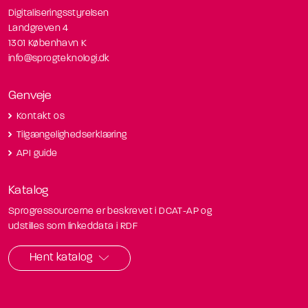
Digitaliseringsstyrelsen
Landgreven 4
1301 København K
info@sprogteknologi.dk
Genveje
Kontakt os
Tilgængelighedserklæring
API guide
Katalog
Sprogressourcerne er beskrevet i DCAT-AP og
udstilles som linkeddata i RDF
Hent katalog