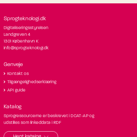
Sprogteknologi.dk
Digitaliseringsstyrelsen
Landgreven 4
1301 København K
info@sprogteknologi.dk
Genveje
Kontakt os
Tilgængelighedserklæring
API guide
Katalog
Sprogressourcerne er beskrevet i DCAT-AP og
udstilles som linkeddata i RDF
Hent katalog