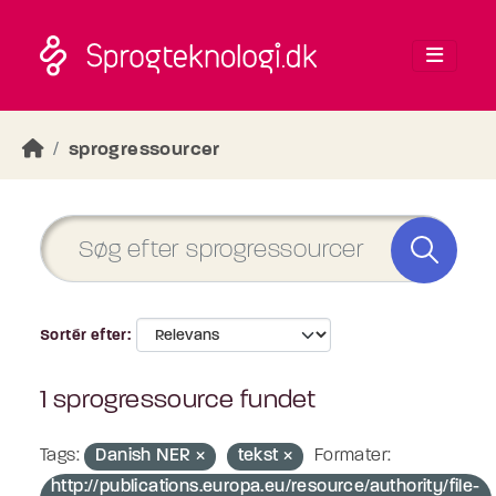
Skip to main content
sprogressourcer
Sortér efter
1 sprogressource fundet
Tags:
Danish NER
tekst
Formater:
http://publications.europa.eu/resource/authority/file-