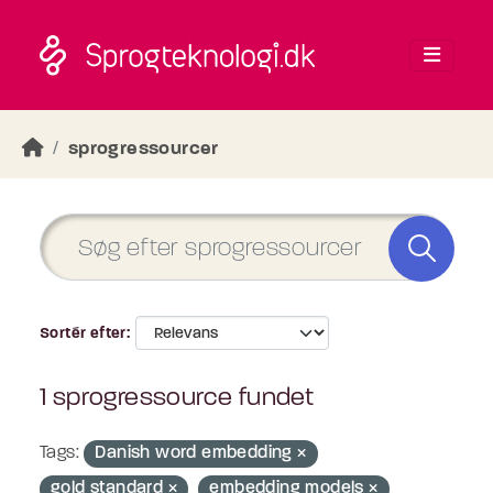
Skip to main content
sprogressourcer
Sortér efter
1 sprogressource fundet
Tags:
Danish word embedding
gold standard
embedding models