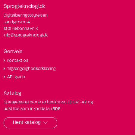
Sprogteknologi.dk
Digitaliseringsstyrelsen
Landgreven 4
1301 København K
info@sprogteknologi.dk
Genveje
Kontakt os
Tilgængelighedserklæring
API guide
Katalog
Sprogressourcerne er beskrevet i DCAT-AP og
udstilles som linkeddata i RDF
Hent katalog