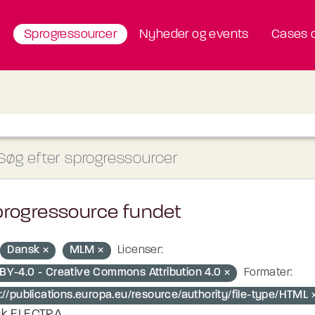
Sprogressourcer
Nyheder og events
Cases o
progressource fundet
Dansk
MLM
Licenser:
BY-4.0 - Creative Commons Attribution 4.0
Formater:
p://publications.europa.eu/resource/authority/file-type/HTML
k ELECTRA