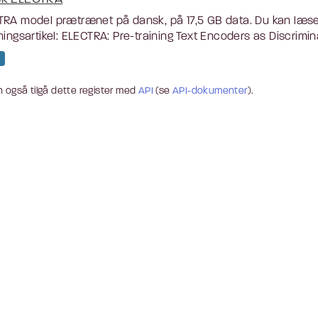
TRA model prætrænet på dansk, på 17,5 GB data. Du kan læ
ningsartikel: ELECTRA: Pre-training Text Encoders as Discrimina
 også tilgå dette register med
API
(se
API-dokumenter
).