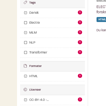
Tags
ELEC
forsk
1
Dansk
HTML
1
Electra
Du kan
1
MLM
1
NLP
1
Transformer
Formater
1
HTML
Licenser
1
CC-BY-4.0 -...