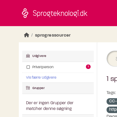
Skip to main content
sprogressourcer
Udgivere
1
Privatperson
1 s
Vis færre Udgivere
Grupper
Tags:
CC-
Der er ingen Grupper der
matcher denne søgning
htt
Dans