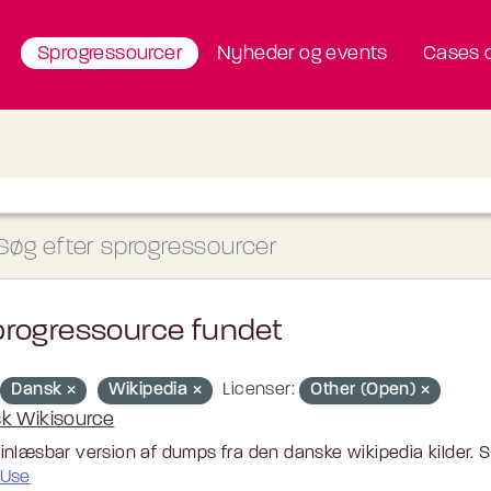
Sprogressourcer
Nyheder og events
Cases o
progressource fundet
Dansk
Wikipedia
Licenser:
Other (Open)
k Wikisource
nlæsbar version af dumps fra den danske wikipedia kilder. 
Use