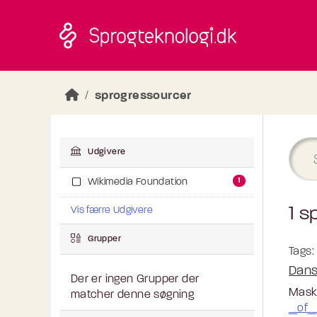
Skip to main content
sprogressourcer
Udgivere
1
Wikimedia Foundation
1 s
Vis færre Udgivere
Grupper
Tags:
Dans
Der er ingen Grupper der
Maski
matcher denne søgning
_of_