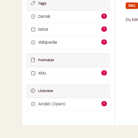
Tags
XML
1
Dansk
Du kan
1
tekst
1
Wikipedia
Formater
1
XML
Licenser
1
Andet (Open)