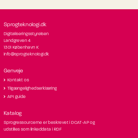
Sprogteknologi.dk
Digitaliseringsstyrelsen
Landgreven 4
1301 København K
info@sprogteknologi.dk
Genveje
Kontakt os
Tilgængelighedserklæring
API guide
Katalog
Sprogressourcerne er beskrevet i DCAT-AP og
udstilles som linkeddata i RDF