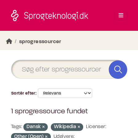
Skip to main content
sprogressourcer
Sortér efter
1 sprogressource fundet
Tags:
Dansk
Wikipedia
Licenser:
Other (Open)
Udgivere: