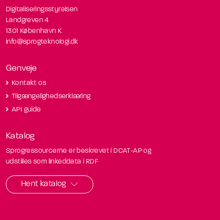
Digitaliseringsstyrelsen
Landgreven 4
1301 København K
info@sprogteknologi.dk
Genveje
Kontakt os
Tilgængelighedserklæring
API guide
Katalog
Sprogressourcerne er beskrevet i DCAT-AP og
udstilles som linkeddata i RDF
Hent katalog