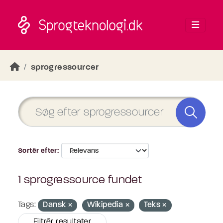
Skip to main content
sprogressourcer
Sortér efter
1 sprogressource fundet
Tags:
Dansk
Wikipedia
Teks
Filtrér resultater