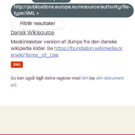
http://publications.europa.eu/resource/authority/file-
type/XML
Filtrér resultater
Dansk Wikisource
Maskinlæsbar version af dumps fra den danske
wikipedia kilder. Se
https://foundation.wikimedia.or
g/wiki/Terms_of_Use
XML
Du kan også tilgå dette register med
API
(se
API-dokument
er
).