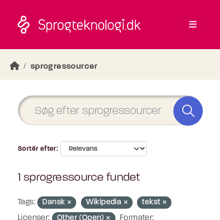
Skip to main content
sprogressourcer
Sortér efter
1 sprogressource fundet
Tags:
Dansk
Wikipedia
tekst
Licenser:
Other (Open)
Formater: