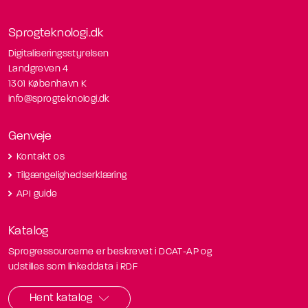
Sprogteknologi.dk
Digitaliseringsstyrelsen
Landgreven 4
1301 København K
info@sprogteknologi.dk
Genveje
Kontakt os
Tilgængelighedserklæring
API guide
Katalog
Sprogressourcerne er beskrevet i DCAT-AP og
udstilles som linkeddata i RDF
Hent katalog