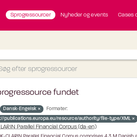
Sprogressourcer
Nyheder og events
Cases o
progressource fundet
Dansk-Engelsk
Formater:
://publications.europa.eu/resource/authority/file-type/XML
LARIN Parallel Financial Corpus (da-en)
K-CLARIN Parallel Financial Corpus comprises 4.3 M Danish a