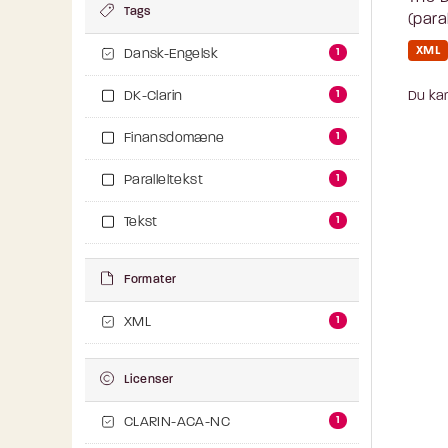
Tags
(para
XML
1
Dansk-Engelsk
1
Du kan
DK-Clarin
1
Finansdomæne
1
Paralleltekst
1
Tekst
Formater
1
XML
Licenser
1
CLARIN-ACA-NC