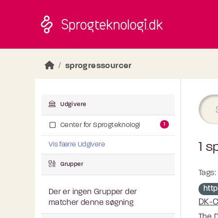
Skip to main content
sprogressourcer
Udgivere
1
Center for Sprogteknologi
1 s
Vis færre Udgivere
Grupper
Tags:
http
Der er ingen Grupper der
DK-C
matcher denne søgning
The D