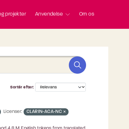
g projekter
Anvendelse
Om os
Sortér efter
Licenser:
CLARIN-ACA-NC
nd 4.8 M English tokens from translated