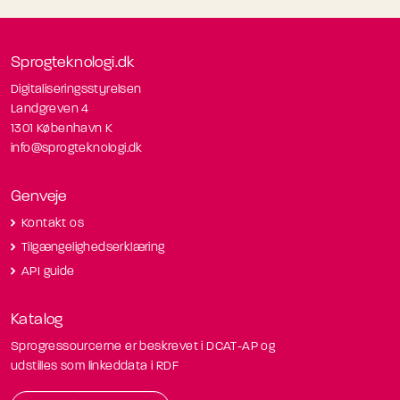
Sprogteknologi.dk
Digitaliseringsstyrelsen
Landgreven 4
1301 København K
info@sprogteknologi.dk
Genveje
Kontakt os
Tilgængelighedserklæring
API guide
Katalog
Sprogressourcerne er beskrevet i DCAT-AP og
udstilles som linkeddata i RDF