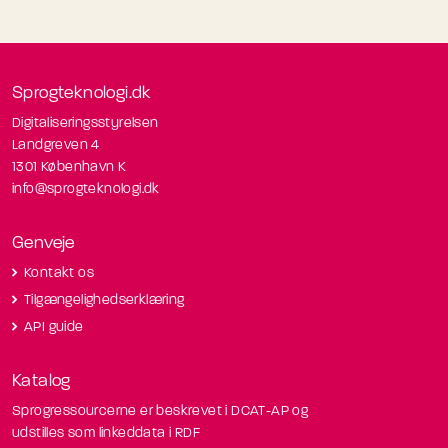
Sprogteknologi.dk
Digitaliseringsstyrelsen
Landgreven 4
1301 København K
info@sprogteknologi.dk
Genveje
Kontakt os
Tilgængelighedserklæring
API guide
Katalog
Sprogressourcerne er beskrevet i DCAT-AP og
udstilles som linkeddata i RDF