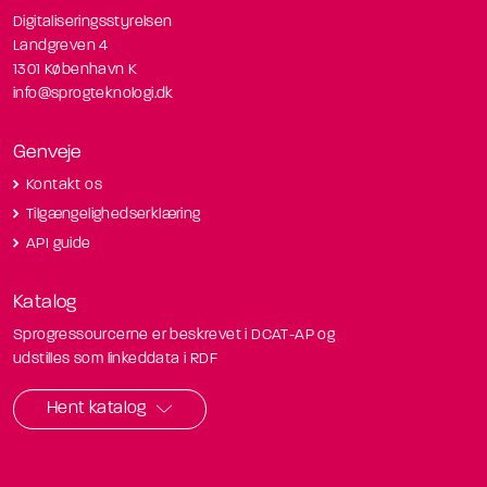
Digitaliseringsstyrelsen
Landgreven 4
1301 København K
info@sprogteknologi.dk
Genveje
Kontakt os
Tilgængelighedserklæring
API guide
Katalog
Sprogressourcerne er beskrevet i DCAT-AP og
udstilles som linkeddata i RDF
Hent katalog