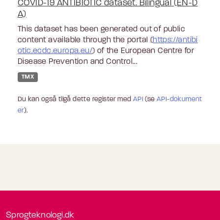
COVID-19 ANTIBIOTIC dataset. Bilingual (EN-D
A)
This dataset has been generated out of public
content available through the portal (
https://antibi
otic.ecdc.europa.eu/
) of the European Centre for
Disease Prevention and Control...
TMX
Du kan også tilgå dette register med
API
(se
API-dokument
er
).
Sprogteknologi.dk