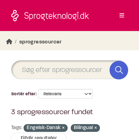
Skip to main content
sprogressourcer
Sortér efter
3 sprogressourcer fundet
Tags:
Engelsk-Dansk
Bilingual
Filtrér resultater