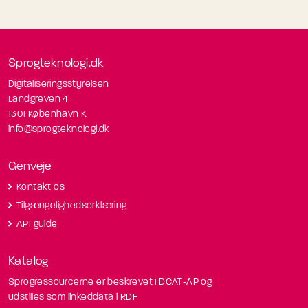
Sprogteknologi.dk
Digitaliseringsstyrelsen
Landgreven 4
1301 København K
info@sprogteknologi.dk
Genveje
Kontakt os
Tilgængelighedserklæring
API guide
Katalog
Sprogressourcerne er beskrevet i DCAT-AP og
udstilles som linkeddata i RDF