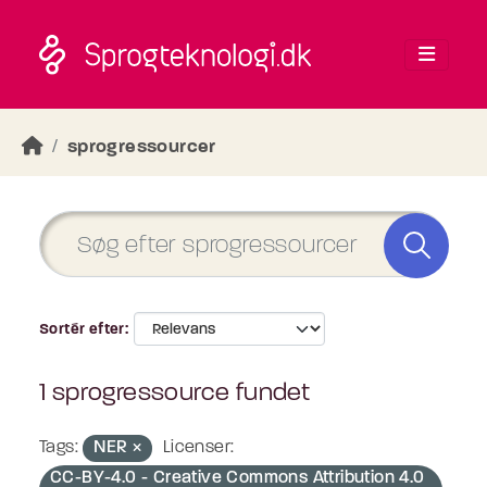
Skip to main content
sprogressourcer
Sortér efter
1 sprogressource fundet
Tags:
NER
Licenser:
CC-BY-4.0 - Creative Commons Attribution 4.0