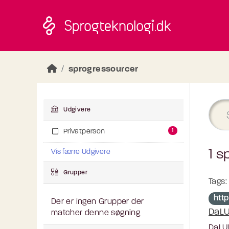
Skip to main content
sprogressourcer
Udgivere
1
Privatperson
1 s
Vis færre Udgivere
Grupper
Tags:
htt
Der er ingen Grupper der
DaL
matcher denne søgning
DaLUK