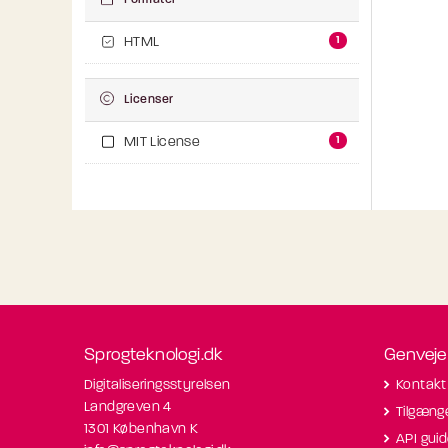
Formater
1
HTML
Licenser
1
MIT License
Sprogteknologi.dk
Genveje
Digitaliseringsstyrelsen
Kontakt
Landgreven 4
Tilgæng
1301 København K
API gui