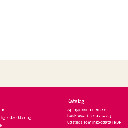
Katalog
 os
Sprogressourcerne er
beskrevet i DCAT-AP og
elighedserklæring
udstilles som linkeddata i RDF
de