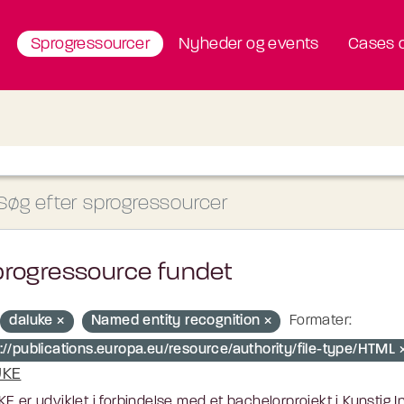
Sprogressourcer
Nyheder og events
Cases o
progressource fundet
daluke
Named entity recognition
Formater:
p://publications.europa.eu/resource/authority/file-type/HTML
UKE
E er udviklet i forbindelse med et bachelorprojekt i Kunstig 