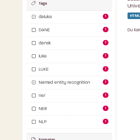
Tags
Unive
HTML
1
daluke
1
Du kan
DaNE
1
dansk
1
luke
1
LUKE
1
Named entity recognition
1
ner
1
NER
1
NLP