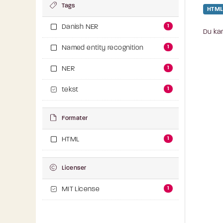
Tags
HTML
1
Danish NER
Du kan
1
Named entity recognition
1
NER
1
tekst
Formater
1
HTML
Licenser
1
MIT License