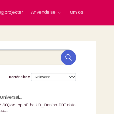
g projekter
Anvendelse
Om os
Sortér efter
niversal...
 MISC) on top of the UD_Danish-DDT data.
e:...