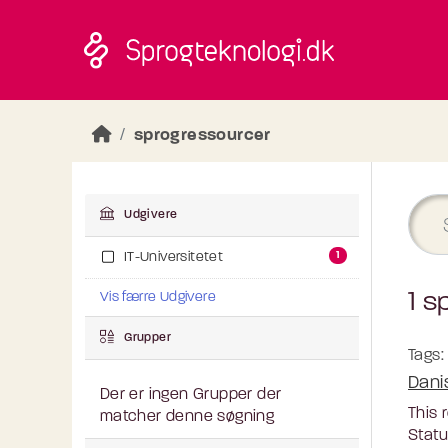
Skip to main content
sprogressourcer
Udgivere
1
IT-Universitetet
1 s
Vis færre Udgivere
Grupper
Tags:
Dani
Der er ingen Grupper der
This 
matcher denne søgning
Statu