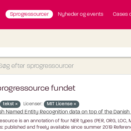
Sprogressourcer
Nyheder og events
Cases o
progressource fundet
tekst
Licenser:
MIT License
sh Named Entity Recognition data on top of the Danish U
resource is an annotation of four NER types (PER, ORG, LOC,
s: published and freely available since summer 2019 Referenc