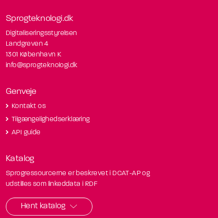
Sprogteknologi.dk
Digitaliseringsstyrelsen
Landgreven 4
1301 København K
info@sprogteknologi.dk
Genveje
Kontakt os
Tilgængelighedserklæring
API guide
Katalog
Sprogressourcerne er beskrevet i DCAT-AP og
udstilles som linkeddata i RDF
Hent katalog