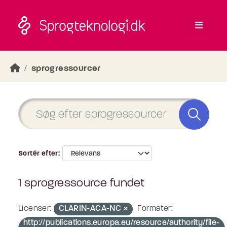
Skip to main content
sprogressourcer
Sortér efter
1 sprogressource fundet
Licenser:
CLARIN-ACA-NC
Formater:
http://publications.europa.eu/resource/authority/file-