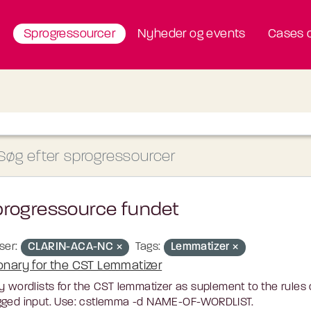
Sprogressourcer
Nyheder og events
Cases o
progressource fundet
ser:
CLARIN-ACA-NC
Tags:
Lemmatizer
ionary for the CST Lemmatizer
y wordlists for the CST lemmatizer as suplement to the rules
gged input. Use: cstlemma -d NAME-OF-WORDLIST.