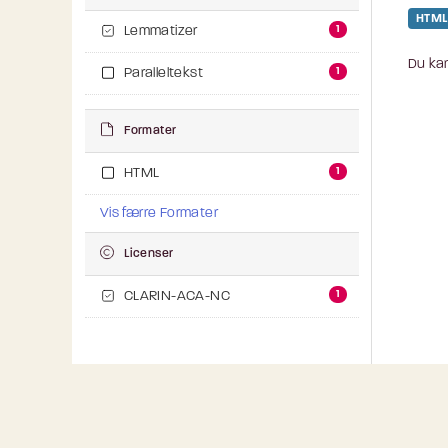
HTML
1
Lemmatizer
Du kan
1
Paralleltekst
Formater
1
HTML
Vis færre Formater
Licenser
1
CLARIN-ACA-NC