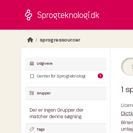
Skip to main content
sprogressourcer
Udgivere
1
Center for Sprogteknologi
1 s
Grupper
Licen
Der er ingen Grupper der
Dict
matcher denne søgning
Binar
unta
Tags