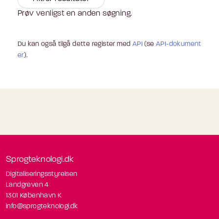
Prøv venligst en anden søgning.
Du kan også tilgå dette register med
API
(se
API-dokument
er
).
Sprogteknologi.dk
Digitaliseringsstyrelsen
Landgreven 4
1301 København K
info@sprogteknologi.dk