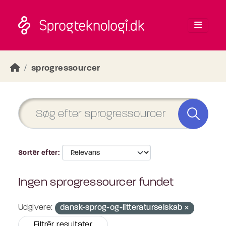
Skip to main content
sprogressourcer
Sortér efter
Ingen sprogressourcer fundet
Udgivere:
dansk-sprog-og-litteraturselskab
Filtrér resultater