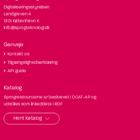
Digitaliseringsstyrelsen
Landgreven 4
1301 København K
info@sprogteknologi.dk
Genveje
Kontakt os
Tilgængelighedserklæring
API guide
Katalog
Sprogressourcerne er beskrevet i DCAT-AP og
udstilles som linkeddata i RDF
Hent katalog