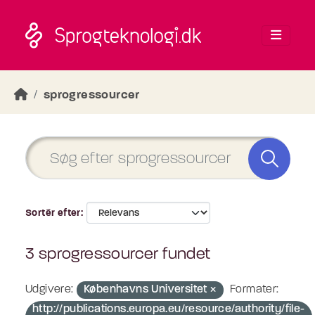
Skip to main content
sprogressourcer
Sortér efter
3 sprogressourcer fundet
Udgivere:
Københavns Universitet
Formater:
http://publications.europa.eu/resource/authority/file-