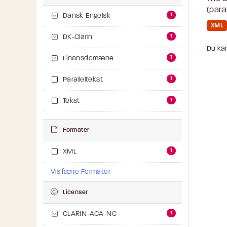
(para
1
Dansk-Engelsk
XML
1
DK-Clarin
Du kan
1
Finansdomæne
1
Paralleltekst
1
Tekst
Formater
1
XML
Vis færre Formater
Licenser
1
CLARIN-ACA-NC