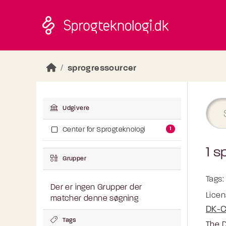
Skip to main content
sprogressourcer
Udgivere
1
Center for Sprogteknologi
1 s
Grupper
Tags:
Der er ingen Grupper der
Licen
matcher denne søgning
DK-C
Tags
The D