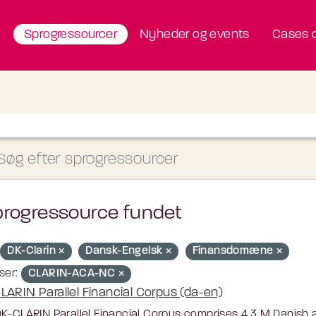
Sprogressourcer
Nyheder og events
Cases o
progressource fundet
DK-Clarin
Dansk-Engelsk
Finansdomæne
ser:
CLARIN-ACA-NC
LARIN Parallel Financial Corpus (da-en)
K-CLARIN Parallel Financial Corpus comprises 4.3 M Danish a