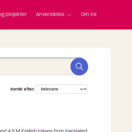
g projekter
Anvendelse
Om os
Sortér efter
nd 4.8 M English tokens from translated