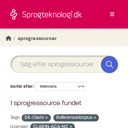
Skip to main content
sprogressourcer
Sortér efter
1 sprogressource fundet
Tags:
DK-Clarin
Referencekorpus
Licenser:
CLARIN-ACA-NC