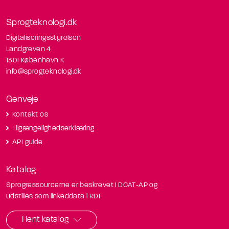
Sprogteknologi.dk
Digitaliseringsstyrelsen
Landgreven 4
1301 København K
info@sprogteknologi.dk
Genveje
Kontakt os
Tilgængelighedserklæring
API guide
Katalog
Sprogressourcerne er beskrevet i DCAT-AP og
udstilles som linkeddata i RDF
Hent katalog