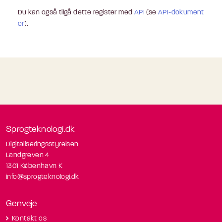
Du kan også tilgå dette register med
API
(se
API-dokument
er
).
Sprogteknologi.dk
Digitaliseringsstyrelsen
Landgreven 4
1301 København K
info@sprogteknologi.dk
Genveje
Kontakt os