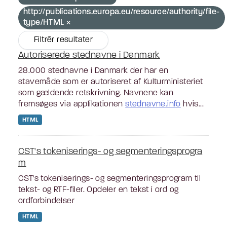
http://publications.europa.eu/resource/authority/file-
type/HTML
Filtrér resultater
Autoriserede stednavne i Danmark
28.000 stednavne i Danmark der har en
stavemåde som er autoriseret af Kulturministeriet
som gældende retskrivning. Navnene kan
fremsøges via applikationen
stednavne.info
hvis...
HTML
CST's tokeniserings- og segmenteringsprogra
m
CST's tokeniserings- og segmenteringsprogram til
tekst- og RTF-filer. Opdeler en tekst i ord og
ordforbindelser
HTML