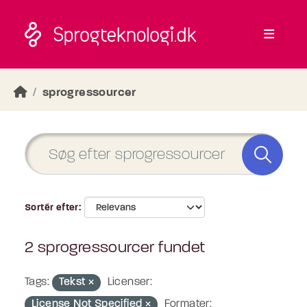
Skip to main content
sprogressourcer
Sortér efter
2 sprogressourcer fundet
Tags:
Tekst
Licenser:
License Not Specified
Formater: