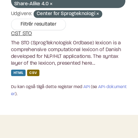
Share-Alike 4.0
Udgivere:
Center for Sprogteknologi
Filtrér resultater
CST STO
The STO (SprogTeknologisk Ordbase) lexicon is a
comprehensive computational lexicon of Danish
developed for NLP/HLT applications. The syntax
layer of the lexicon, presented here...
HTML
CSV
Du kan også tilgå dette register med
API
(se
API-dokument
er
).