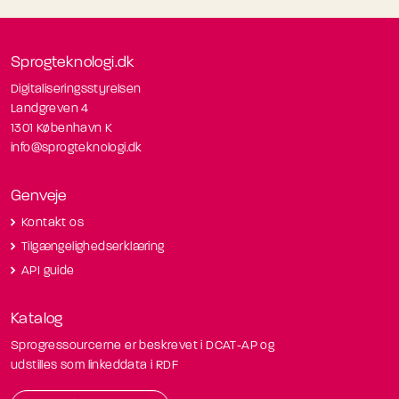
Sprogteknologi.dk
Digitaliseringsstyrelsen
Landgreven 4
1301 København K
info@sprogteknologi.dk
Genveje
Kontakt os
Tilgængelighedserklæring
API guide
Katalog
Sprogressourcerne er beskrevet i DCAT-AP og
udstilles som linkeddata i RDF