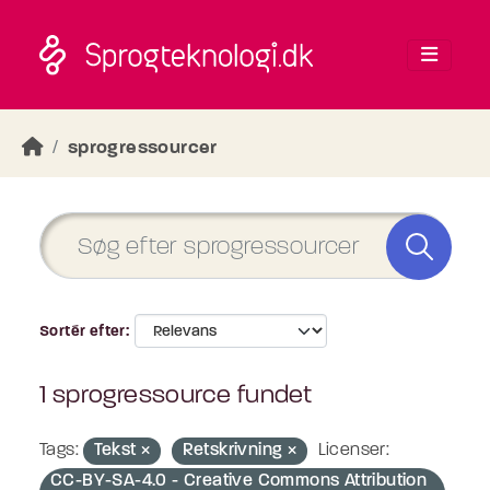
Skip to main content
sprogressourcer
Sortér efter
1 sprogressource fundet
Tags:
Tekst
Retskrivning
Licenser:
CC-BY-SA-4.0 - Creative Commons Attribution