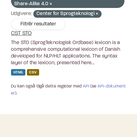
Share-Alike 4.0
Udgivere:
Center for Sprogteknologi
Filtrér resultater
CST STO
The STO (SprogTeknologisk Ordbase) lexicon is a
comprehensive computational lexicon of Danish
developed for NLP/HLT applications. The syntax
layer of the lexicon, presented here...
HTML
CSV
Du kan også tilgå dette register med
API
(se
API-dokument
er
).