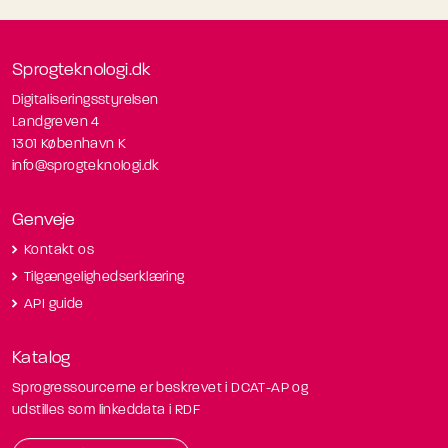
Sprogteknologi.dk
Digitaliseringsstyrelsen
Landgreven 4
1301 København K
info@sprogteknologi.dk
Genveje
Kontakt os
Tilgængelighedserklæring
API guide
Katalog
Sprogressourcerne er beskrevet i DCAT-AP og
udstilles som linkeddata i RDF