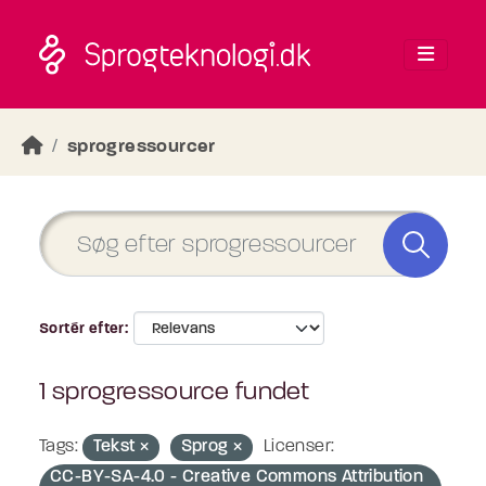
Skip to main content
sprogressourcer
Sortér efter
1 sprogressource fundet
Tags:
Tekst
Sprog
Licenser:
CC-BY-SA-4.0 - Creative Commons Attribution