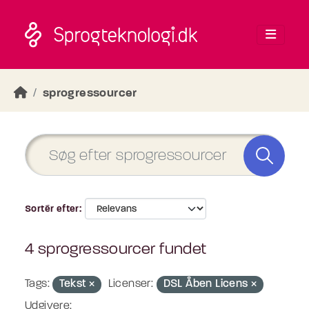
Skip to main content
sprogressourcer
Sortér efter
4 sprogressourcer fundet
Tags:
Tekst
Licenser:
DSL Åben Licens
Udgivere: