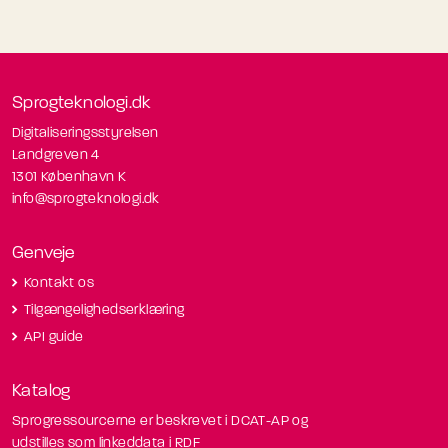
Sprogteknologi.dk
Digitaliseringsstyrelsen
Landgreven 4
1301 København K
info@sprogteknologi.dk
Genveje
Kontakt os
Tilgængelighedserklæring
API guide
Katalog
Sprogressourcerne er beskrevet i DCAT-AP og
udstilles som linkeddata i RDF