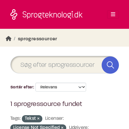
Skip to main content
sprogressourcer
Sortér efter
1 sprogressource fundet
Tags:
Tekst
Licenser:
License Not Specified
Udgivere: