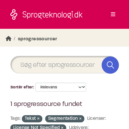
Skip to main content
sprogressourcer
Sortér efter
1 sprogressource fundet
Tags:
Tekst
Segmentation
Licenser:
License Not Specified
Udgivere: