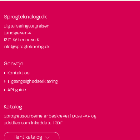
Sprogteknologi.dk
Digitaliseringsstyrelsen
Landgreven 4
1301 København K
info@sprogteknologi.dk
Genveje
Kontakt os
Tilgængelighedserklæring
API guide
Katalog
Sprogressourcerne er beskrevet i DCAT-AP og
udstilles som linkeddata i RDF
Hent katalog