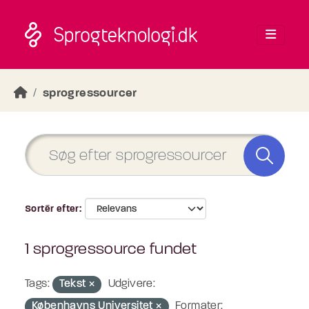
Skip to main content
sprogressourcer
Sortér efter
1 sprogressource fundet
Tags:
Tekst
Udgivere:
Københavns Universitet
Formater: