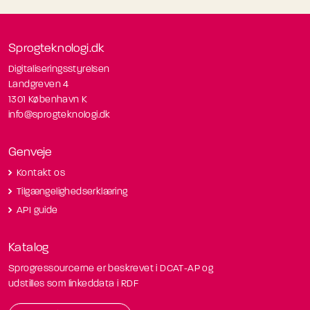
Sprogteknologi.dk
Digitaliseringsstyrelsen
Landgreven 4
1301 København K
info@sprogteknologi.dk
Genveje
Kontakt os
Tilgængelighedserklæring
API guide
Katalog
Sprogressourcerne er beskrevet i DCAT-AP og
udstilles som linkeddata i RDF