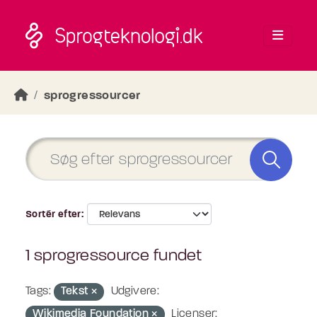
Skip to main content
sprogressourcer
Sortér efter
1 sprogressource fundet
Tags:
Tekst
Udgivere:
Wikimedia Foundation
Licenser: