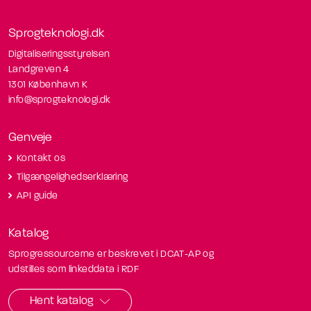
Sprogteknologi.dk
Digitaliseringsstyrelsen
Landgreven 4
1301 København K
info@sprogteknologi.dk
Genveje
Kontakt os
Tilgængelighedserklæring
API guide
Katalog
Sprogressourcerne er beskrevet i DCAT-AP og
udstilles som linkeddata i RDF
Hent katalog