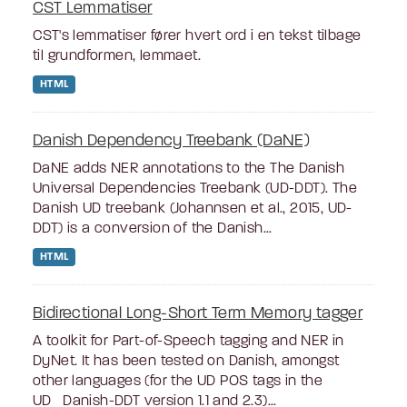
CST Lemmatiser
CST's lemmatiser fører hvert ord i en tekst tilbage
til grundformen, lemmaet.
HTML
Danish Dependency Treebank (DaNE)
DaNE adds NER annotations to the The Danish
Universal Dependencies Treebank (UD-DDT). The
Danish UD treebank (Johannsen et al., 2015, UD-
DDT) is a conversion of the Danish...
HTML
Bidirectional Long-Short Term Memory tagger
A toolkit for Part-of-Speech tagging and NER in
DyNet. It has been tested on Danish, amongst
other languages (for the UD POS tags in the
UD_Danish-DDT version 1.1 and 2.3)...