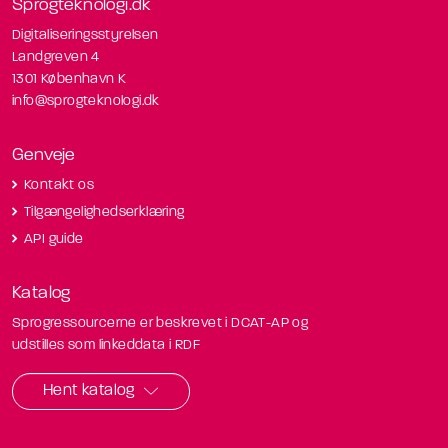
Sprogteknologi.dk
Digitaliseringsstyrelsen
Landgreven 4
1301 København K
info@sprogteknologi.dk
Genveje
Kontakt os
Tilgængelighedserklæring
API guide
Katalog
Sprogressourcerne er beskrevet i DCAT-AP og
udstilles som linkeddata i RDF
Hent katalog