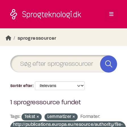
Skip to main content
sprogressourcer
Sortér efter
1 sprogressource fundet
Tags:
Tekst
Lemmatizer
Formater:
http://publications.europa.eu/resource/authority/file-