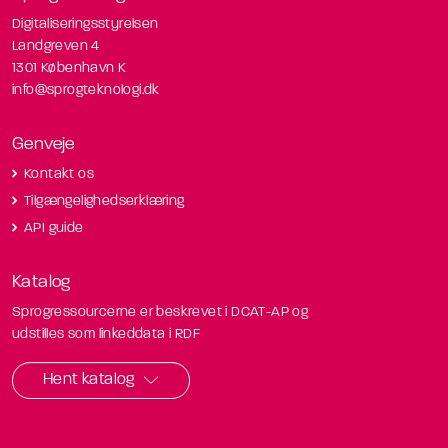
Digitaliseringsstyrelsen
Landgreven 4
1301 København K
info@sprogteknologi.dk
Genveje
Kontakt os
Tilgængelighedserklæring
API guide
Katalog
Sprogressourcerne er beskrevet i DCAT-AP og
udstilles som linkeddata i RDF
Hent katalog