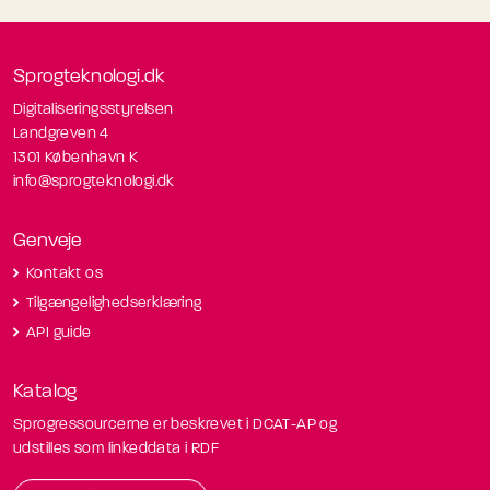
Sprogteknologi.dk
Digitaliseringsstyrelsen
Landgreven 4
1301 København K
info@sprogteknologi.dk
Genveje
Kontakt os
Tilgængelighedserklæring
API guide
Katalog
Sprogressourcerne er beskrevet i DCAT-AP og
udstilles som linkeddata i RDF