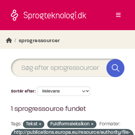
Skip to main content
sprogressourcer
Sortér efter
1 sprogressource fundet
Tags:
Tekst
Fuldformsleksikon
Formater:
http://publications.europa.eu/resource/authority/file-