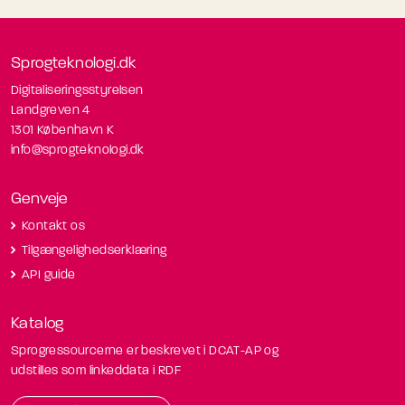
Sprogteknologi.dk
Digitaliseringsstyrelsen
Landgreven 4
1301 København K
info@sprogteknologi.dk
Genveje
Kontakt os
Tilgængelighedserklæring
API guide
Katalog
Sprogressourcerne er beskrevet i DCAT-AP og
udstilles som linkeddata i RDF