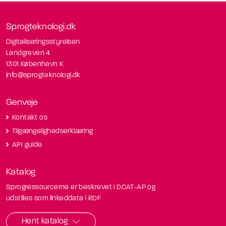
Sprogteknologi.dk
Digitaliseringsstyrelsen
Landgreven 4
1301 København K
info@sprogteknologi.dk
Genveje
Kontakt os
Tilgængelighedserklæring
API guide
Katalog
Sprogressourcerne er beskrevet i DCAT-AP og
udstilles som linkeddata i RDF
Hent katalog