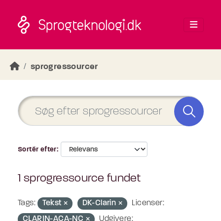
Skip to main content
sprogressourcer
Sortér efter
1 sprogressource fundet
Tags:
Tekst
DK-Clarin
Licenser:
CLARIN-ACA-NC
Udgivere: