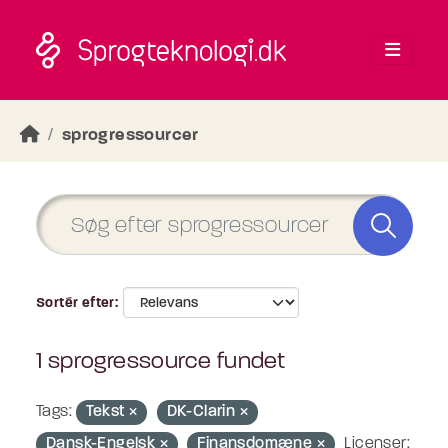
Skip to main content
sprogressourcer
Sortér efter
1 sprogressource fundet
Tags:
Tekst
DK-Clarin
Dansk-Engelsk
Finansdomæne
Licenser: