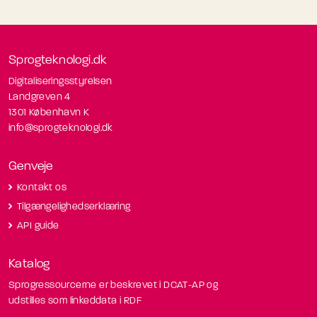
Sprogteknologi.dk
Digitaliseringsstyrelsen
Landgreven 4
1301 København K
info@sprogteknologi.dk
Genveje
Kontakt os
Tilgængelighedserklæring
API guide
Katalog
Sprogressourcerne er beskrevet i DCAT-AP og
udstilles som linkeddata i RDF