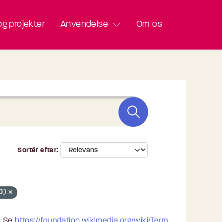
g projekter
Anvendelse
Om os
Sortér efter
.0)
. Se
https://foundation.wikimedia.org/wiki/Term