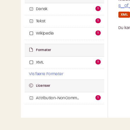
s_of
1
Dansk
XML
1
Tekst
Du kan
1
Wikipedia
Formater
1
XML
Vis færre Formater
Licenser
1
Attribution-NonComm...