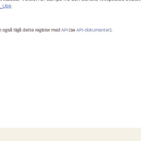
_Use
 også tilgå dette register med
API
(se
API-dokumenter
).