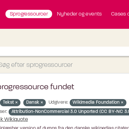
Sprogressourcer
Nyheder og events
Cases o
progressource fundet
Tekst
Dansk
Udgivere:
Wikimedia Foundation
ser:
Attribution-NonCommercial 3.0 Unported (CC BY-NC 3
k Wikiquote
nlæsbar version af dumps fra den danske wikipedias citater