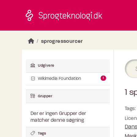
Skip to main content
sprogressourcer
Udgivere
1
Wikimedia Foundation
1 s
Grupper
Tags:
Der er ingen Grupper der
Licen
matcher denne søgning
Dans
Tags
Maski