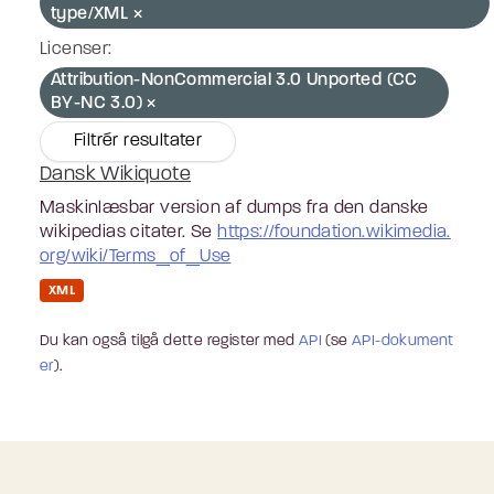
type/XML
Licenser:
Attribution-NonCommercial 3.0 Unported (CC
BY-NC 3.0)
Filtrér resultater
Dansk Wikiquote
Maskinlæsbar version af dumps fra den danske
wikipedias citater. Se
https://foundation.wikimedia.
org/wiki/Terms_of_Use
XML
Du kan også tilgå dette register med
API
(se
API-dokument
er
).