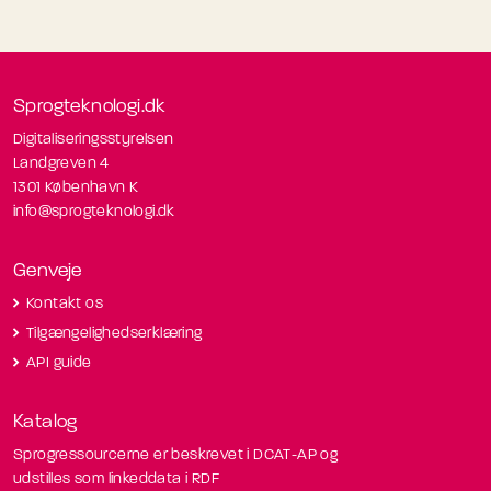
Sprogteknologi.dk
Digitaliseringsstyrelsen
Landgreven 4
1301 København K
info@sprogteknologi.dk
Genveje
Kontakt os
Tilgængelighedserklæring
API guide
Katalog
Sprogressourcerne er beskrevet i DCAT-AP og
udstilles som linkeddata i RDF