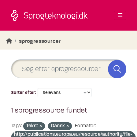
Skip to main content
sprogressourcer
Sortér efter
1 sprogressource fundet
Tags:
Tekst
Dansk
Formater:
http://publications.europa.eu/resource/authority/file-