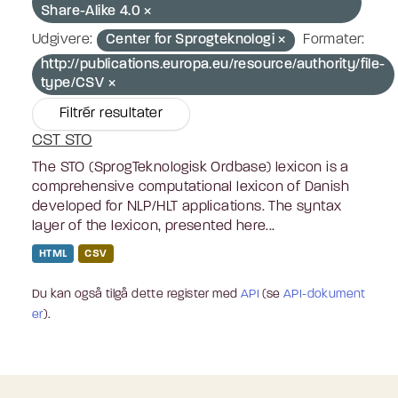
Share-Alike 4.0
Udgivere:
Center for Sprogteknologi
Formater:
http://publications.europa.eu/resource/authority/file-
type/CSV
Filtrér resultater
CST STO
The STO (SprogTeknologisk Ordbase) lexicon is a
comprehensive computational lexicon of Danish
developed for NLP/HLT applications. The syntax
layer of the lexicon, presented here...
HTML
CSV
Du kan også tilgå dette register med
API
(se
API-dokument
er
).