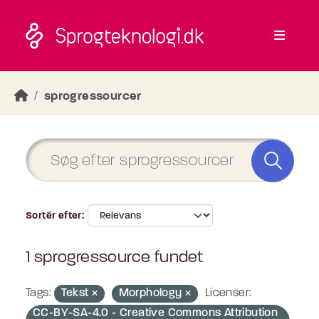
Skip to main content
sprogressourcer
Sortér efter
1 sprogressource fundet
Tags:
Tekst
Morphology
Licenser:
CC-BY-SA-4.0 - Creative Commons Attribution