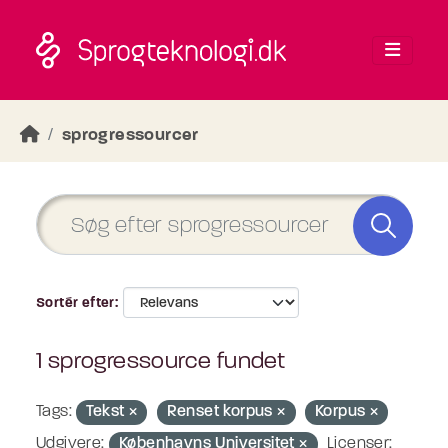
Skip to main content
sprogressourcer
Sortér efter
1 sprogressource fundet
Tags:
Tekst
Renset korpus
Korpus
Udgivere:
Københavns Universitet
Licenser: