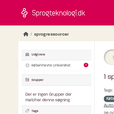
Skip to main content
sprogressourcer
Udgivere
1
Københavns Universitet
1 s
Grupper
Tags:
Der er ingen Grupper der
Køb
matcher denne søgning
Auto
Tags
28.00