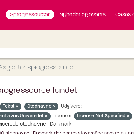
Sprogressourcer
Nyheder og events
Cases o
progressource fundet
Tekst
Stednavne
Udgivere:
enhavns Universitet
Licenser:
License Not Specified
riserede stednavne i Danmark
0 stednavne i Danmark der har en stavemåde som er autoris