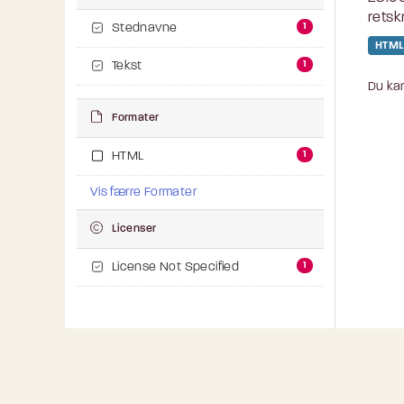
retsk
1
Stednavne
HTML
1
Tekst
Du kan
Formater
1
HTML
Vis færre Formater
Licenser
1
License Not Specified