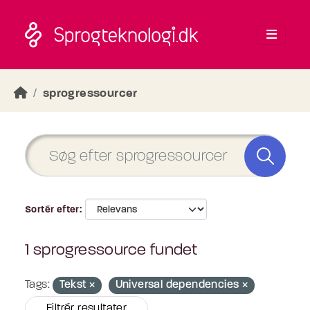
Skip to main content
sprogressourcer
Sortér efter
1 sprogressource fundet
Tags:
Tekst
Universal dependencies
Filtrér resultater