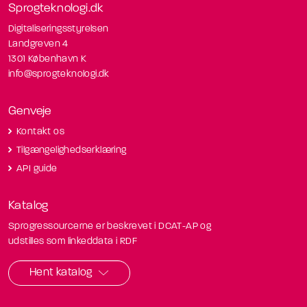
Sprogteknologi.dk
Digitaliseringsstyrelsen
Landgreven 4
1301 København K
info@sprogteknologi.dk
Genveje
Kontakt os
Tilgængelighedserklæring
API guide
Katalog
Sprogressourcerne er beskrevet i DCAT-AP og
udstilles som linkeddata i RDF
Hent katalog