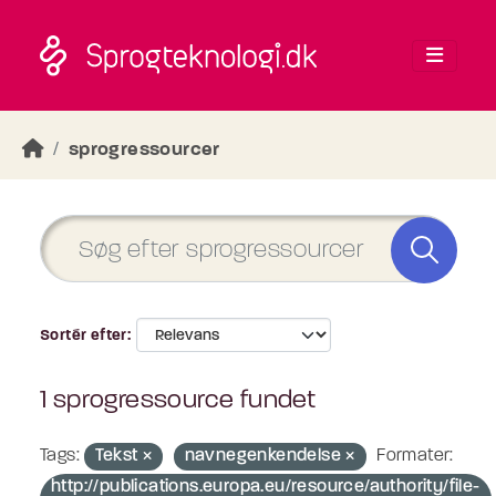
Skip to main content
sprogressourcer
Sortér efter
1 sprogressource fundet
Tags:
Tekst
navnegenkendelse
Formater:
http://publications.europa.eu/resource/authority/file-