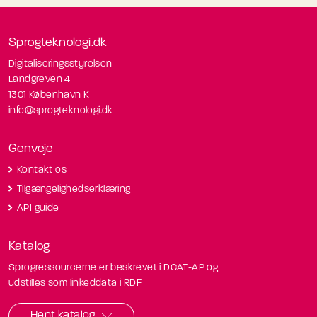
Sprogteknologi.dk
Digitaliseringsstyrelsen
Landgreven 4
1301 København K
info@sprogteknologi.dk
Genveje
Kontakt os
Tilgængelighedserklæring
API guide
Katalog
Sprogressourcerne er beskrevet i DCAT-AP og
udstilles som linkeddata i RDF
Hent katalog