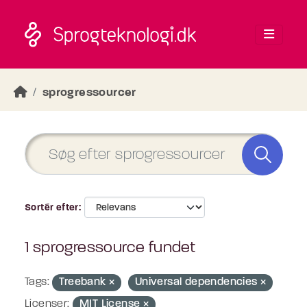
Skip to main content
sprogressourcer
Sortér efter
1 sprogressource fundet
Tags:
Treebank
Universal dependencies
Licenser:
MIT License