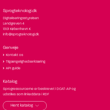
Sprogteknologi.dk
Digitaliseringsstyrelsen
Landgreven 4
1301 København K
info@sprogteknologi.dk
Genveje
Kontakt os
Tilgængelighedserklæring
API guide
Katalog
Sprogressourcerne er beskrevet i DCAT-AP og
udstilles som linkeddata i RDF
Hent katalog